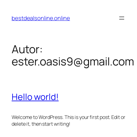
Pular
para
bestdealsonline.online
o
conteúdo
Autor:
ester.oasis9@gmail.com
Hello world!
Welcome to WordPress. This is your first post. Edit or
delete it, then start writing!